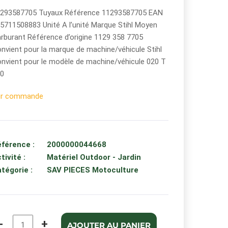
293587705 Tuyaux Référence 11293587705 EAN
5711508883 Unité A l’unité Marque Stihl Moyen
rburant Référence d’origine 1129 358 7705
nvient pour la marque de machine/véhicule Stihl
nvient pour le modèle de machine/véhicule 020 T
0
ur commande
férence :
2000000044668
tivité :
Matériel Outdoor - Jardin
tégorie :
SAV PIECES Motoculture
-
+
AJOUTER AU PANIER