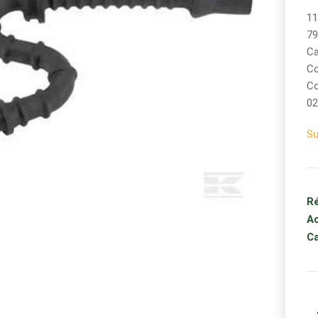
11
79
Ca
Co
Co
02
S
Ré
Ac
Ca