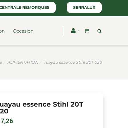
CENTRALE REMORQUES
SERRALUX
on
Occasion
e
ALIMENTATION
Tuayau essence Stihl 20T 020
uayau essence Stihl 20T
20
 7,26