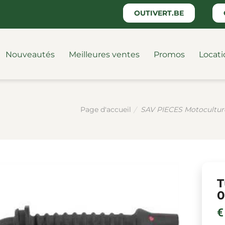
OUTIVERT.BE
Nouveautés
Meilleures ventes
Promos
Locati
SAV PIECES Motocultur
Page d'accueil
T
0
€