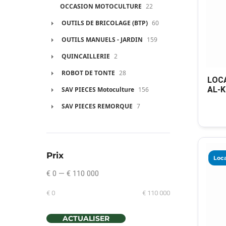
OCCASION MOTOCULTURE
22
OUTILS DE BRICOLAGE (BTP)
60
OUTILS MANUELS - JARDIN
159
QUINCAILLERIE
2
ROBOT DE TONTE
28
LOCA
AL-K
SAV PIECES Motoculture
156
SAV PIECES REMORQUE
7
Prix
Loca
€ 0
—
€ 110 000
€ 0
€ 110 000
ACTUALISER