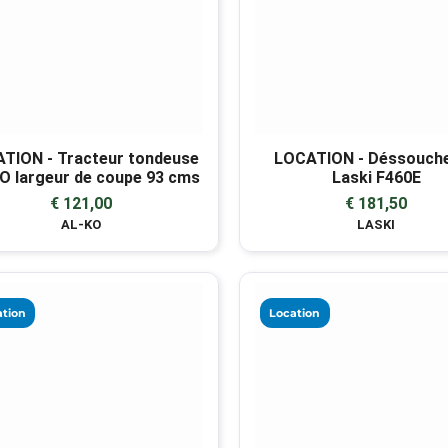
TION - Tracteur tondeuse
LOCATION - Déssouch
O largeur de coupe 93 cms
Laski F460E
€ 121,00
€ 181,50
AL-KO
LASKI
tion
Location