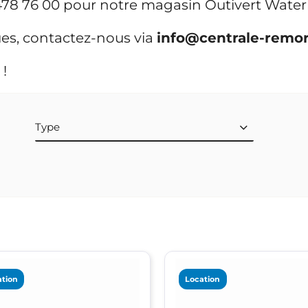
478 76 00 pour notre magasin Outivert Water
ues, contactez-nous via
info@centrale-remo
 !
Type
tion
Location