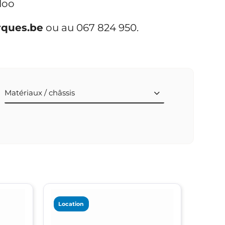
loo
rques.be
ou au 067 824 950.
Matériaux / châssis
Location