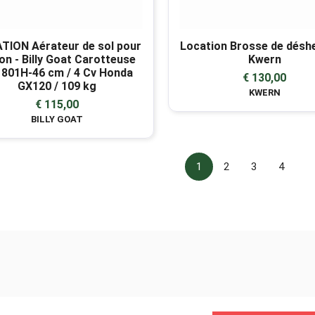
TION Aérateur de sol pour
Location Brosse de désh
on - Billy Goat Carotteuse
Kwern
801H-46 cm / 4 Cv Honda
€ 130,00
GX120 / 109 kg
KWERN
€ 115,00
BILLY GOAT
1
2
3
4