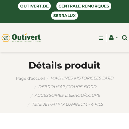
OUTIVERT.BE
CENTRALE REMORQUES
SERRALUX
Détails produit
MACHINES MOTORISEES JARD
Page d'accueil
DEBROUSAIL/COUPE-BORD
ACCESSOIRES DEBROU/COUPE
TETE JET-FIT™ ALUMINIUM - 4 FILS