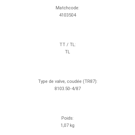
Matchcode:
4103504
TT / TL:
TL
Type de valve, coudée (TR87):
8103.50-4/87
Poids:
1,07 kg