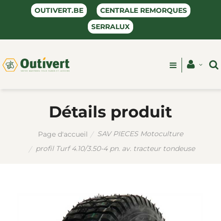
OUTIVERT.BE
CENTRALE REMORQUES
SERRALUX
Détails produit
SAV PIECES Motoculture
Page d'accueil
profil Turf 4.10/3.50-4 pn. av. tracteur tondeuse