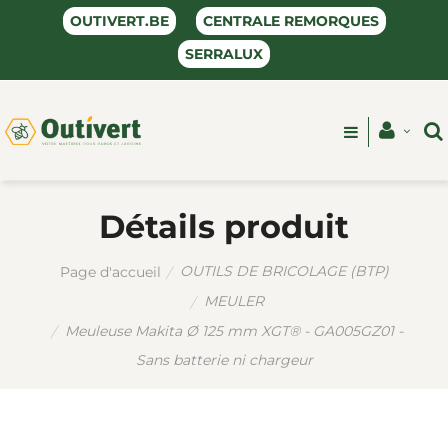
OUTIVERT.BE
CENTRALE REMORQUES
SERRALUX
Détails produit
OUTILS DE BRICOLAGE (BTP)
Page d'accueil
MEULER
Meuleuse Makita Ø 125 mm XGT® - GA005GZ01 -
Sans batterie ni chargeur