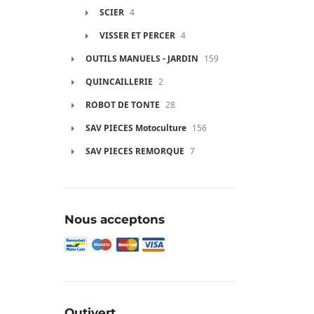
SCIER
4
VISSER ET PERCER
4
OUTILS MANUELS - JARDIN
159
QUINCAILLERIE
2
ROBOT DE TONTE
28
SAV PIECES Motoculture
156
SAV PIECES REMORQUE
7
Nous acceptons
Outivert