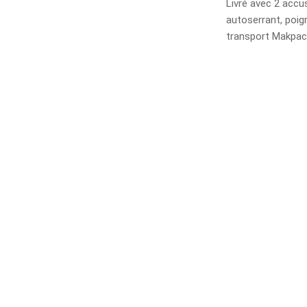
Livré avec 2 accu
autoserrant, poig
transport Makpac