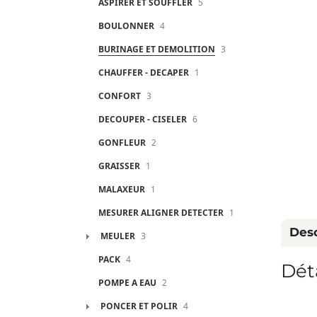
ASPIRER ET SOUFFLER
5
BOULONNER
4
BURINAGE ET DEMOLITION
3
CHAUFFER - DECAPER
1
CONFORT
3
DECOUPER - CISELER
6
GONFLEUR
2
GRAISSER
1
MALAXEUR
1
MESURER ALIGNER DETECTER
1
Desc
MEULER
3
PACK
4
Dét
POMPE A EAU
2
PONCER ET POLIR
4