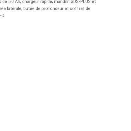
s de 5.0 Ah, chargeur rapide, mandrin SDS-PLUS et
née latérale, butée de profondeur et coffret de
-D.