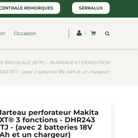
CENTRALE REMORQUES
SERRALUX
on
Occasion
E BRICOLAGE (BTP)
BURINAGE ET DEMOLITION
43 RTJ - (avec 2 batteries 18V 5Ah et un chargeur)
arteau perforateur Makita
XT® 3 fonctions - DHR243
TJ - (avec 2 batteries 18V
Ah et un chargeur)