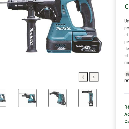
€
Un
po
et
pe
de
et
m
re
Ré
Ac
Ca