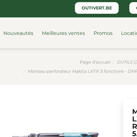
OUTIVERT.BE
Nouveautés
Meilleures ventes
Promos
Locati
OUTILS D
Page d'accueil
Marteau perforateur Makita LXT® 3 fonctions - DHR2
M
L
R
5