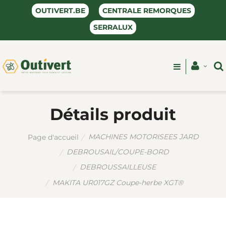
OUTIVERT.BE
CENTRALE REMORQUES
SERRALUX
Détails produit
MACHINES MOTORISEES JARD
Page d'accueil
DEBROUSAIL/COUPE-BORD
DEBROUSSAILLEUSE
MAKITA UR017GZ Coupe-herbe XGT®