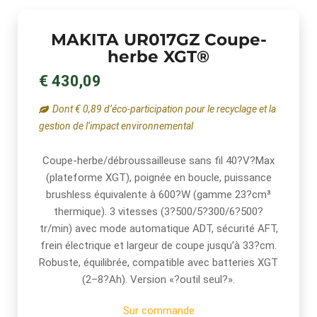
MAKITA UR017GZ Coupe-
herbe XGT®
€ 430,09
Dont € 0,89 d’éco-participation pour le recyclage et la
gestion de l’impact environnemental
Coupe-herbe/débroussailleuse sans fil 40?V?Max
(plateforme XGT), poignée en boucle, puissance
brushless équivalente à 600?W (gamme 23?cm³
thermique). 3 vitesses (3?500/5?300/6?500?
tr/min) avec mode automatique ADT, sécurité AFT,
frein électrique et largeur de coupe jusqu’à 33?cm.
Robuste, équilibrée, compatible avec batteries XGT
(2–8?Ah). Version «?outil seul?».
Sur commande