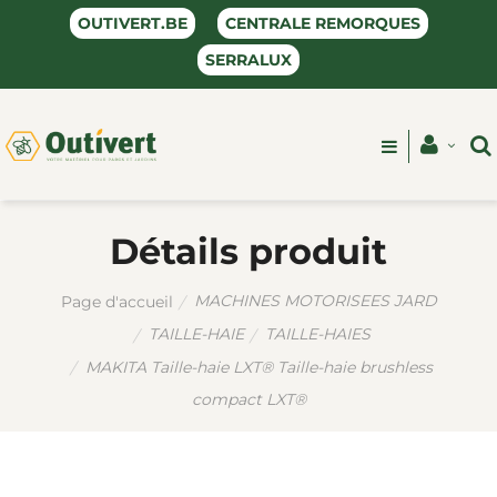
OUTIVERT.BE
CENTRALE REMORQUES
SERRALUX
Détails produit
MACHINES MOTORISEES JARD
Page d'accueil
TAILLE-HAIE
TAILLE-HAIES
MAKITA Taille-haie LXT® Taille-haie brushless
compact LXT®