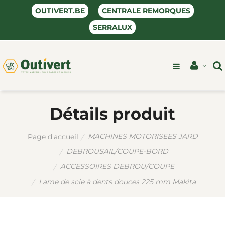
OUTIVERT.BE
CENTRALE REMORQUES
SERRALUX
Détails produit
MACHINES MOTORISEES JARD
Page d'accueil
DEBROUSAIL/COUPE-BORD
ACCESSOIRES DEBROU/COUPE
Lame de scie à dents douces 225 mm Makita