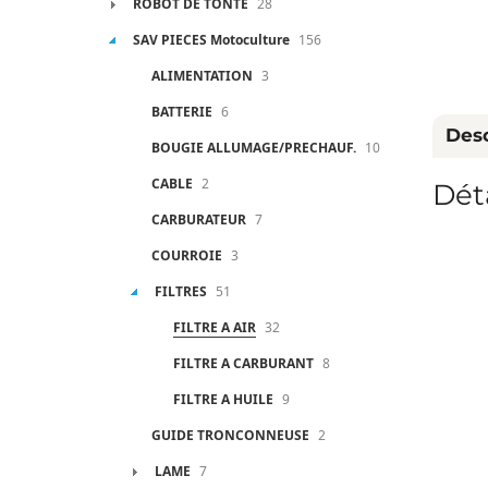
ROBOT DE TONTE
28
SAV PIECES Motoculture
156
ALIMENTATION
3
BATTERIE
6
Desc
BOUGIE ALLUMAGE/PRECHAUF.
10
CABLE
2
Dét
CARBURATEUR
7
COURROIE
3
FILTRES
51
FILTRE A AIR
32
FILTRE A CARBURANT
8
FILTRE A HUILE
9
GUIDE TRONCONNEUSE
2
LAME
7