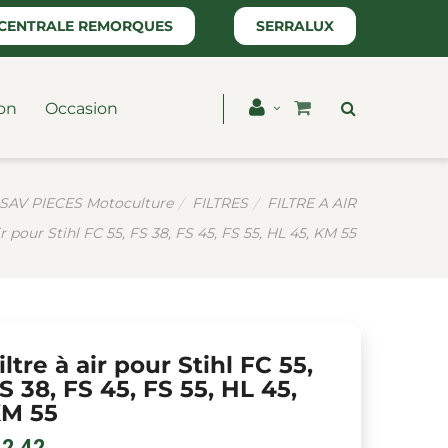
CENTRALE REMORQUES
SERRALUX
on
Occasion
SAV PIECES Motoculture
FILTRES
FILTRE A AIR
air pour Stihl FC 55, FS 38, FS 45, FS 55, HL 45, KM 55
iltre à air pour Stihl FC 55,
S 38, FS 45, FS 55, HL 45,
M 55
 2,42