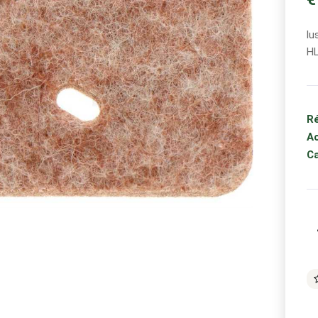
lu
HL
Ré
Ac
Ca