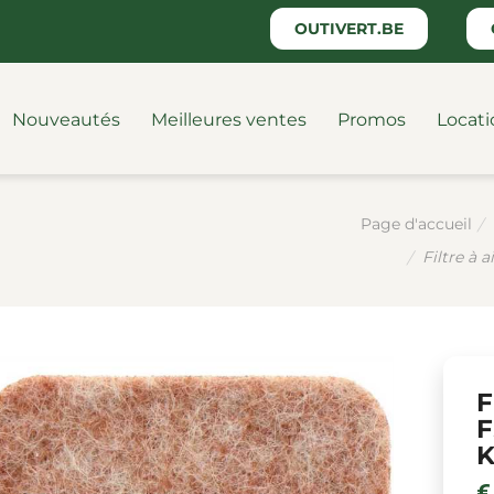
OUTIVERT.BE
Nouveautés
Meilleures ventes
Promos
Locati
Page d'accueil
Filtre à 
F
F
K
€