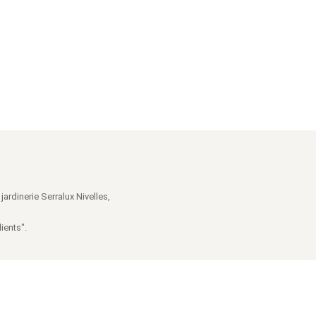
jardinerie Serralux Nivelles,
ients".
CMS
Conditions d'utilisation du site