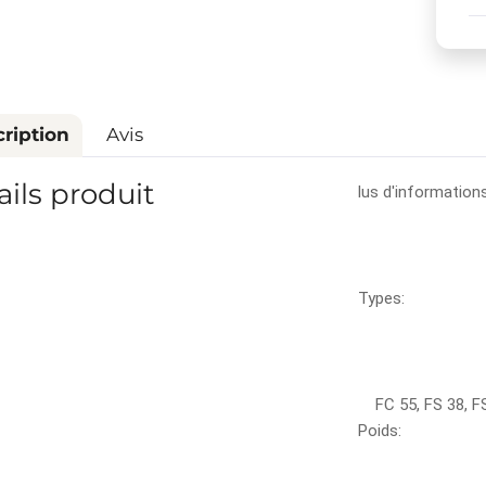
ription
Avis
ails produit
lus d'information
Types:
FC 55, FS 38, FS
Poids: