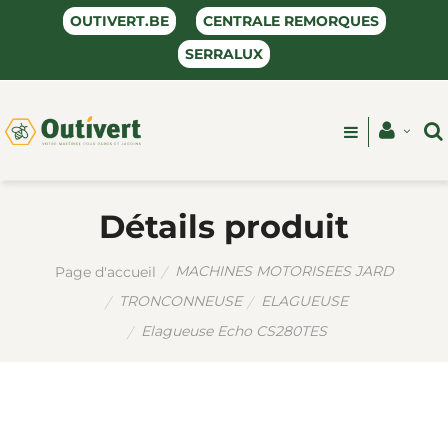
OUTIVERT.BE
CENTRALE REMORQUES
SERRALUX
Détails produit
MACHINES MOTORISEES JARD
Page d'accueil
TRONCONNEUSE
ELAGUEUSE
Elagueuse Echo CS280TES