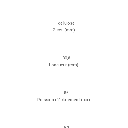
cellulose
Ø ext. (mm):
80,8
Longueur (mm):
86
Pression d'éclatement (bar):
5.2