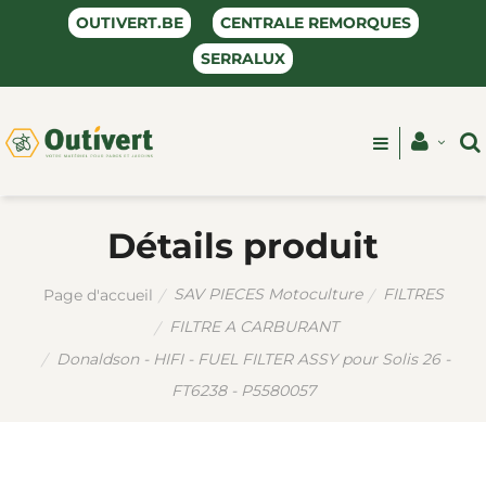
OUTIVERT.BE
CENTRALE REMORQUES
SERRALUX
Détails produit
SAV PIECES Motoculture
FILTRES
Page d'accueil
FILTRE A CARBURANT
Donaldson - HIFI - FUEL FILTER ASSY pour Solis 26 -
FT6238 - P5580057