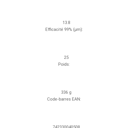
13.8
Efficacité 99% (µm):
25
Poids:
336 g
Code-barres EAN:
742330040508