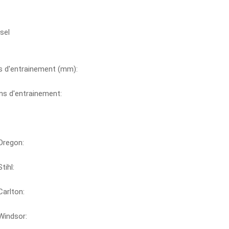
sel
s d'entrainement (mm):
ns d'entrainement:
Oregon:
tihl:
arlton:
Windsor: