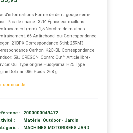
us d'informations Forme de dent: gouge semi-
isel Pas de chaine: .325" Épaisseur maillons
entrainement (mm): 1,5 Nombre de maillons
entrainement: 66 Antirebond: oui Correspondance
egon: 21BPX Correspondance Stihl: 25RM3
rrespondance Carlton: K2C-BL Correspondance
ndsor: 58J OREGON: ControlCut™ Article libre-
rvice: Oui Type origine Husqvarna: H25 Type
igine Dolmar: 086 Poids: 268 g
ur commande
férence :
2000000049472
tivité :
Matériel Outdoor - Jardin
tégorie :
MACHINES MOTORISEES JARD