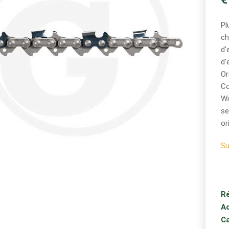
Pl
ch
d'
d'
Or
Co
Wi
se
or
S
Ré
Ac
Ca