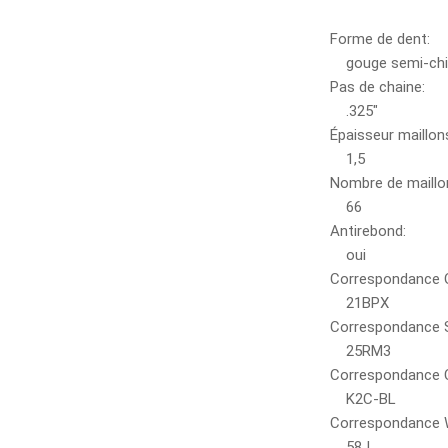
Forme de dent:
gouge semi-chi
Pas de chaine:
.325"
Épaisseur maillon
1,5
Nombre de maillo
66
Antirebond:
oui
Correspondance 
21BPX
Correspondance S
25RM3
Correspondance C
K2C-BL
Correspondance 
58J