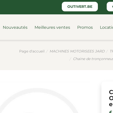
OUTIVERT.BE
Nouveautés
Meilleures ventes
Promos
Locati
MACHINES MOTORISEES JARD
T
Page d'accueil
Chaine de tronçonneu
C
O
e
€