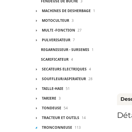
FENDEUSE DE BUCHE
3
MACHINES DE DESHERBAGE
1
MOTOCULTEUR
3
MULTI -FONCTION
27
PULVERISATEUR
7
REGARNISSEUR - SURSEMIS
1
SCARIFICATEUR
4
SECATEURS ELECTRIQUES
4
SOUFFLEUR/ASPIRATEUR
28
TAILLE-HAIE
51
TARIERE
3
Desc
TONDEUSE
54
Dét
TRACTEUR ET OUTILS
14
TRONCONNEUSE
113