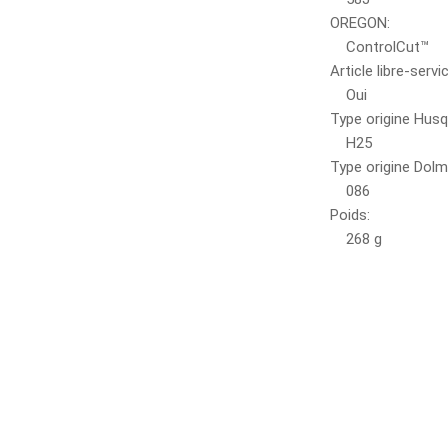
OREGON:
ControlCut™
Article libre-servi
Oui
Type origine Husq
H25
Type origine Dolm
086
Poids:
268 g