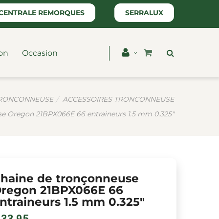
CENTRALE REMORQUES
SERRALUX
on
Occasion
RONCONNEUSE
ACCESSOIRES TRONCONNEUSE
se Oregon 21BPX066E 66 entraineurs 1.5 mm 0.325"
haine de tronçonneuse
regon 21BPX066E 66
ntraineurs 1.5 mm 0.325"
 33,95