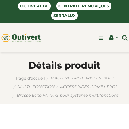
OUTIVERT.BE
CENTRALE REMORQUES
SERRALUX
Détails produit
MACHINES MOTORISEES JARD
Page d'accueil
MULTI -FONCTION
ACCESSOIRES COMBI-TOOL
Brosse Echo MTA-PS pour système multifonctions