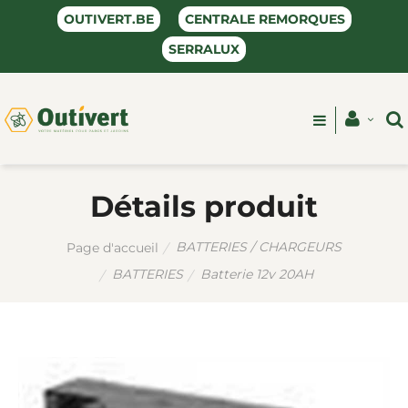
OUTIVERT.BE
CENTRALE REMORQUES
SERRALUX
Détails produit
BATTERIES / CHARGEURS
Page d'accueil
BATTERIES
Batterie 12v 20AH